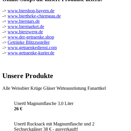
->
www.biershop-bayern.de
->
www.biertheke-chiemgau.de
->
www.bierstars.de
->
www.biermarket.de
->
www.bierzwerg.de
->
www.der-getraenke.shop
->
Getränke Blitzzusteller
->
www.getraenkedienst.com
->
www.getraenke-kurier.de
Unsere Produkte
Alle
Weissbier
Krüge
Gläser
Wirteausrüstung
Fanartikel
Unertl Magnumflasche 3,0 Liter
26 €
Unertl Rucksack mit Magnumflasche und 2
Sechseckgläser 38 € - ausverkauft!